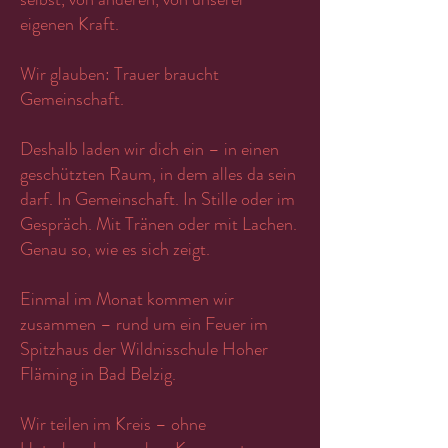
eigenen Kraft.
Wir glauben: Trauer braucht
Gemeinschaft.
Deshalb laden wir dich ein – in einen
geschützten Raum, in dem alles da sein
darf. In Gemeinschaft. In Stille oder im
Gespräch. Mit Tränen oder mit Lachen.
Genau so, wie es sich zeigt.
Einmal im Monat kommen wir
zusammen – rund um ein Feuer im
Spitzhaus der Wildnisschule Hoher
Fläming in Bad Belzig.
Wir teilen im Kreis – ohne