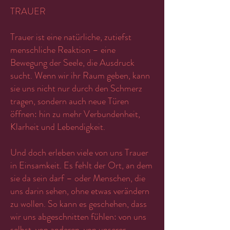
TRAUER
Trauer ist eine natürliche, zutiefst
menschliche Reaktion – eine
Bewegung der Seele, die Ausdruck
sucht. Wenn wir ihr Raum geben, kann
sie uns nicht nur durch den Schmerz
tragen, sondern auch neue Türen
öffnen: hin zu mehr Verbundenheit,
Klarheit und Lebendigkeit.
Und doch erleben viele von uns Trauer
in Einsamkeit. Es fehlt der Ort, an dem
sie da sein darf – oder Menschen, die
uns darin sehen, ohne etwas verändern
zu wollen. So kann es geschehen, dass
wir uns abgeschnitten fühlen: von uns
selbst, von anderen, von unserer